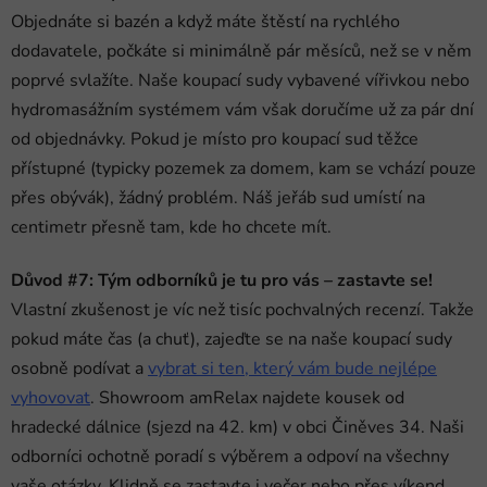
Objednáte si bazén a když máte štěstí na rychlého
dodavatele, počkáte si minimálně pár měsíců, než se v něm
poprvé svlažíte. Naše koupací sudy vybavené vířivkou nebo
hydromasážním systémem vám však doručíme už za pár dní
od objednávky. Pokud je místo pro koupací sud těžce
přístupné (typicky pozemek za domem, kam se vchází pouze
přes obývák), žádný problém. Náš jeřáb sud umístí na
centimetr přesně tam, kde ho chcete mít.
Důvod #7: Tým odborníků je tu pro vás – zastavte se!
Vlastní zkušenost je víc než tisíc pochvalných recenzí. Takže
pokud máte čas (a chuť), zajeďte se na naše koupací sudy
osobně podívat a
vybrat si ten, který vám bude nejlépe
vyhovovat
. Showroom amRelax najdete kousek od
hradecké dálnice (sjezd na 42. km) v obci Činěves 34. Naši
odborníci ochotně poradí s výběrem a odpoví na všechny
vaše otázky. Klidně se zastavte i večer nebo přes víkend,