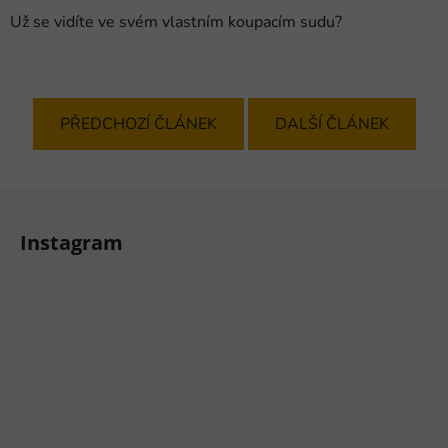
Už se vidíte ve svém vlastním koupacím sudu?
PŘEDCHOZÍ ČLÁNEK
DALŠÍ ČLÁNEK
Z
á
Instagram
p
a
t
í