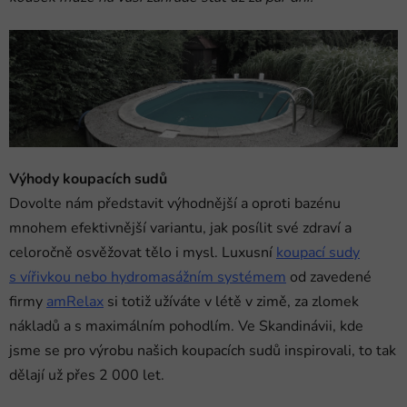
Výhody koupacích sudů
Dovolte nám představit výhodnější a oproti bazénu
mnohem efektivnější variantu, jak posílit své zdraví a
celoročně osvěžovat tělo i mysl. Luxusní
koupací sudy
s vířivkou nebo hydromasážním systémem
od zavedené
firmy
amRelax
si totiž užíváte v létě v zimě, za zlomek
nákladů a s maximálním pohodlím. Ve Skandinávii, kde
jsme se pro výrobu našich koupacích sudů inspirovali, to tak
dělají už přes 2 000 let.