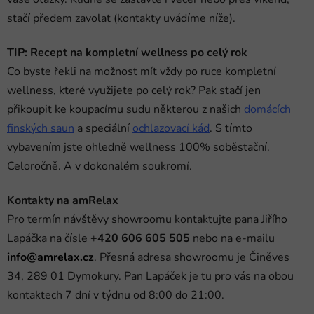
stačí předem zavolat (kontakty uvádíme níže).
TIP: Recept na kompletní wellness po celý rok
Co byste řekli na možnost mít vždy po ruce kompletní
wellness, které využijete po celý rok? Pak stačí jen
přikoupit ke koupacímu sudu některou z našich
domácích
finských saun
a speciální
ochlazovací káď
. S tímto
vybavením jste ohledně wellness 100% soběstační.
Celoročně. A v dokonalém soukromí.
Kontakty na amRelax
Pro termín návštěvy showroomu kontaktujte pana Jiřího
Lapáčka na čísle +
420 606 605 505
nebo na e-mailu
info@amrelax.cz
. Přesná adresa showroomu je
Činěves
34, 289 01 Dymokury. Pan Lapáček je tu pro vás na obou
kontaktech 7 dní v týdnu od 8:00 do 21:00.