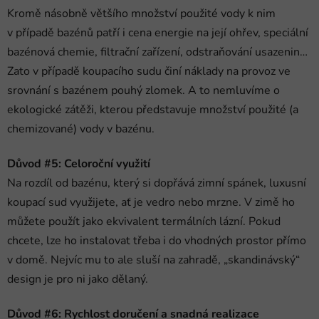
Kromě násobně většího množství použité vody k nim
v případě bazénů patří i cena energie na její ohřev, speciální
bazénová chemie, filtrační zařízení, odstraňování usazenin…
Zato v případě koupacího sudu činí náklady na provoz ve
srovnání s bazénem pouhý zlomek. A to nemluvíme o
ekologické zátěži, kterou představuje množství použité (a
chemizované) vody v bazénu.
Důvod #5: Celoroční využití
Na rozdíl od bazénu, který si dopřává zimní spánek, luxusní
koupací sud využijete, ať je vedro nebo mrzne. V zimě ho
můžete použít jako ekvivalent termálních lázní. Pokud
chcete, lze ho instalovat třeba i do vhodných prostor přímo
v domě. Nejvíc mu to ale sluší na zahradě, „skandinávský“
design je pro ni jako dělaný.
Důvod #6: Rychlost doručení a snadná realizace