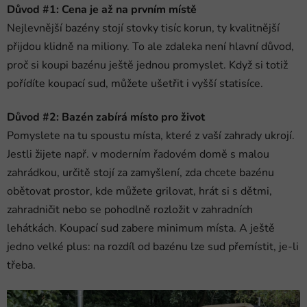
Důvod #1: Cena je až na prvním místě
Nejlevnější bazény stojí stovky tisíc korun, ty kvalitnější
přijdou klidně na miliony. To ale zdaleka není hlavní důvod,
proč si koupi bazénu ještě jednou promyslet. Když si totiž
pořídíte koupací sud, můžete ušetřit i vyšší statisíce.
Důvod #2: Bazén zabírá místo pro život
Pomyslete na tu spoustu místa, které z vaší zahrady ukrojí.
Jestli žijete např. v moderním řadovém domě s malou
zahrádkou, určitě stojí za zamyšlení, zda chcete bazénu
obětovat prostor, kde můžete grilovat, hrát si s dětmi,
Přihlášení
zahradničit nebo se pohodlně rozložit v zahradních
lehátkách. Koupací sud zabere minimum místa. A ještě
jedno velké plus: na rozdíl od bazénu lze sud přemístit, je-li
třeba.