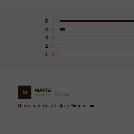
5
★
4
★
3
★
2
★
1
★
MARTA
M
★★★★★
6.8.2026
Naprosto perfektní. Moc děkujeme. ❤️