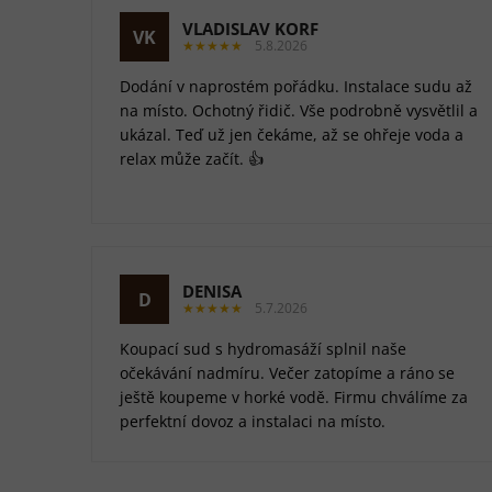
VLADISLAV KORF
VK
★★★★★
5.8.2026
Dodání v naprostém pořádku. Instalace sudu až
na místo. Ochotný řidič. Vše podrobně vysvětlil a
ukázal. Teď už jen čekáme, až se ohřeje voda a
relax může začít. 👍
DENISA
D
★★★★★
5.7.2026
Koupací sud s hydromasáží splnil naše
očekávání nadmíru. Večer zatopíme a ráno se
ještě koupeme v horké vodě. Firmu chválíme za
perfektní dovoz a instalaci na místo.