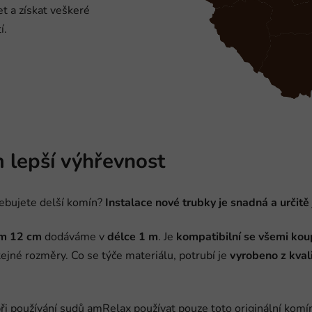
t a získat veškeré
í.
m lepší výhřevnost
ebujete delší komín?
Instalace nové trubky je snadná
a určitě
m 12 cm
dodáváme v
délce 1 m
. Je
kompatibilní se všemi ko
ejné rozměry. Co se týče materiálu, potrubí je
vyrobeno z kval
i používání sudů amRelax používat pouze toto originální komí