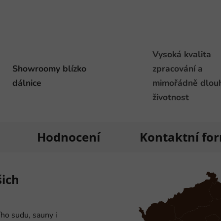
Vysoká kvalita
Showroomy blízko
zpracování a
dálnice
mimořádně dlou
životnost
Hodnocení
Kontaktní fo
šich
ího sudu, sauny i