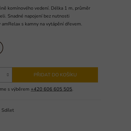
měně komínového vedení. Délka 1 m, průměr
li. Snadné napojení bez nutnosti
dy amRelax s kamny na vytápění dřevem.
PŘIDAT DO KOŠÍKU
adíme s výběrem
+420 606 605 505
.
Sdílet