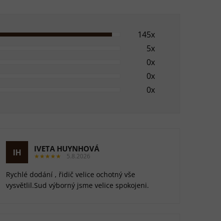
145x
5x
0x
0x
0x
IVETA HUYNHOVÁ
IH
★★★★★
5.8.2026
Rychlé dodání , řidič velice ochotný vše
vysvětlil.Sud výborný jsme velice spokojeni.