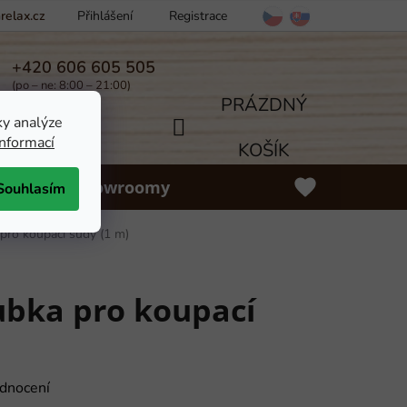
elax.cz
Přihlášení
Registrace
ínky
Odstoupení od smlouvy
Více
+420 606 605 505
(po – ne: 8:00 – 21:00)
PRÁZDNÝ
ky analýze
informací
NÁKUPNÍ
KOŠÍK
lňky
Showroomy
Souhlasím
KOŠÍK
pro koupací sudy (1 m)
ubka pro koupací
dnocení