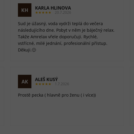
KARLA HLINOVA
KH
★★★★★
20.7.2026
Sud je úžasný, voda vydrži teplá do večera
následujícího dne. Pobyt v něm je báječný relax.
Takže Amrelax vřele doporučuji. Rychlé,
vstřícné, milé jednání, profesionální přístup.
Děkuji.🙂
ALEŠ KUSÝ
AK
★★★★★
1.7.2026
Prostě pecka ( hlavně pro ženu ( i více))