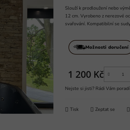
hodnocení
Slouží k prodloužení nebo vý
produktu
12 cm. Vyrobeno z nerezové oce
je
svařování. Kompatibilní se su
0,0
z
5
Možnosti doručení
hvězdiček.
1 200 Kč
Měrná cena:
Nejste si jisti? Rádi Vám por
Tisk
Zeptat se