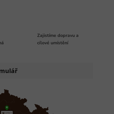
Zajistíme dopravu a
há
cílové umístění
rmulář