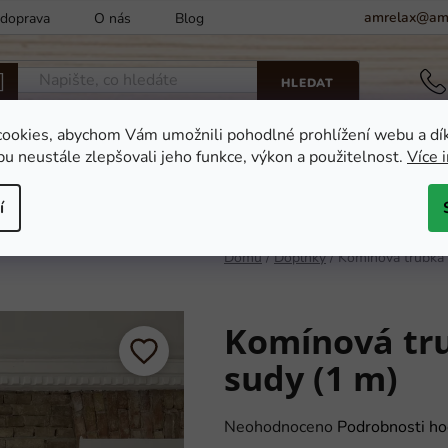
amrelax@amr
 doprava
O nás
Blog
Kontakty
Obchodní podm
HLEDAT
ookies, abychom Vám umožnili pohodlné prohlížení webu a dí
u neustále zlepšovali jeho funkce, výkon a použitelnost.
Více 
Finské sauny
Ochlazovací kádě a vany
Dop
í
Domů
/
Doplňky
/
Komínová trubka 
Komínová tr
sudy (1 m)
Průměrné
Neohodnoceno
Podrobnosti ho