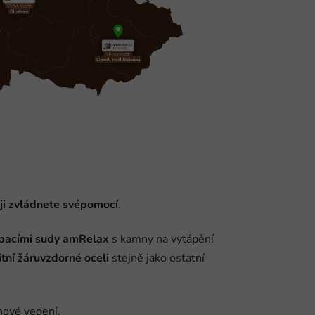
 ji zvládnete svépomocí
.
upacími sudy amRelax
s kamny na vytápění
itní žáruvzdorné oceli
stejně jako ostatní
nové vedení.