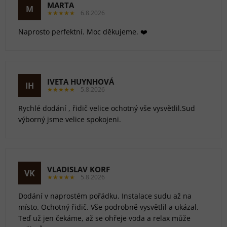
MARTA
M
★★★★★
6.8.2026
Naprosto perfektní. Moc děkujeme. ❤️
IVETA HUYNHOVÁ
IH
★★★★★
5.8.2026
Rychlé dodání , řidič velice ochotný vše vysvětlil.Sud
výborný jsme velice spokojeni.
VLADISLAV KORF
VK
★★★★★
5.8.2026
Dodání v naprostém pořádku. Instalace sudu až na
místo. Ochotný řidič. Vše podrobně vysvětlil a ukázal.
Teď už jen čekáme, až se ohřeje voda a relax může