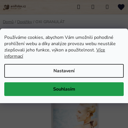
Přejít
Hledat
NÁKUPNÍ
na
KOŠÍK
obsah
Domů
/
Doplňky
/
OXI GRANULÁT
OXI GRANULÁT
Používáme cookies, abychom Vám umožnili pohodlné
prohlížení webu a díky analýze provozu webu neustále
Průměrné
Neohodnoceno
Podrobnosti hodnocení
zlepšovali jeho funkce, výkon a použitelnost.
Více
informací
hodnocení
produktu
Nastavení
je
0,0
z
Souhlasím
5
hvězdiček.