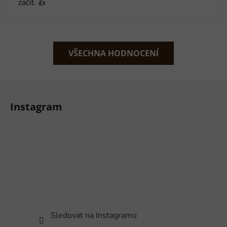
začít. 👍
VŠECHNA HODNOCENÍ
Z
á
Instagram
p
a
t
í
Sledovat na Instagramu