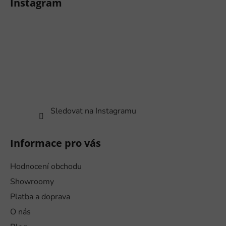
Instagram
p
a
t
í
Sledovat na Instagramu
Informace pro vás
Hodnocení obchodu
Showroomy
Platba a doprava
O nás