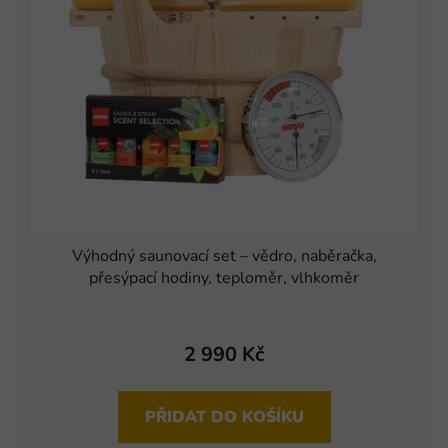
Výhodný saunovací set – vědro, naběračka,
přesýpací hodiny, teploměr, vlhkoměr
2 990 Kč
PŘIDAT DO KOŠÍKU