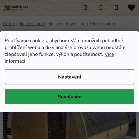
Přejít
Hledat
NÁKUPNÍ
na
KOŠÍK
obsah
Domů
/
Finské sauny
/
Finská sudová sauna 350 Premium
Finská sudová sauna 350
Používáme cookies, abychom Vám umožnili pohodlné
prohlížení webu a díky analýze provozu webu neustále
Premium
zlepšovali jeho funkce, výkon a použitelnost.
Více
informací
Průměrné
Neohodnoceno
Podrobnosti hodnocení
hodnocení
K VIDĚNÍ V
Nastavení
SHOWROOMU
produktu
je
Souhlasím
0,0
z
5
hvězdiček.