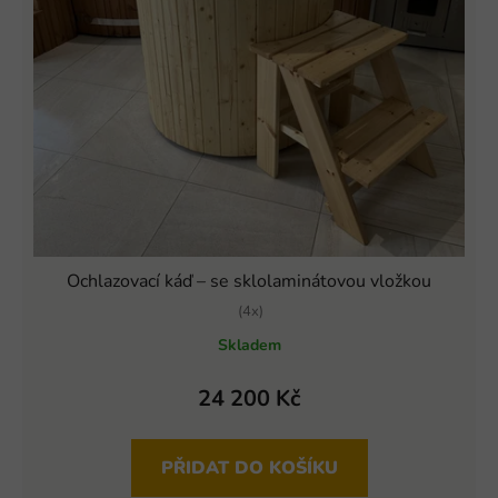
Ochlazovací káď – se sklolaminátovou vložkou
(4x)
Průměrné
Skladem
hodnocení
produktu
24 200 Kč
je
5,0
PŘIDAT DO KOŠÍKU
z