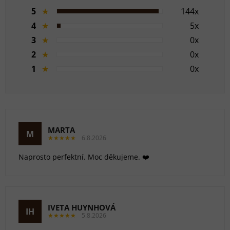
5
★
144x
4
★
5x
3
★
0x
2
★
0x
1
★
0x
MARTA
M
★★★★★
6.8.2026
Naprosto perfektní. Moc děkujeme. ❤️
IVETA HUYNHOVÁ
IH
★★★★★
5.8.2026