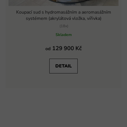
Koupací sud s hydromasážním a aeromasážním
systémem (akrylátová vložka, vířivka)
(18x)
Průměrné
Skladem
hodnocení
produktu
129 900 Kč
od
je
5,0
DETAIL
z
5
hvězdiček.