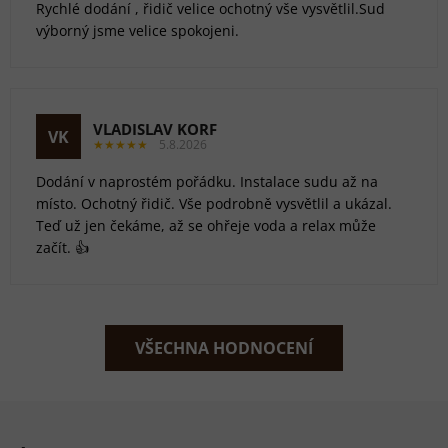
Rychlé dodání , řidič velice ochotný vše vysvětlil.Sud
výborný jsme velice spokojeni.
VLADISLAV KORF
VK
★★★★★
5.8.2026
Dodání v naprostém pořádku. Instalace sudu až na
místo. Ochotný řidič. Vše podrobně vysvětlil a ukázal.
Teď už jen čekáme, až se ohřeje voda a relax může
začít. 👍
VŠECHNA HODNOCENÍ
Z
á