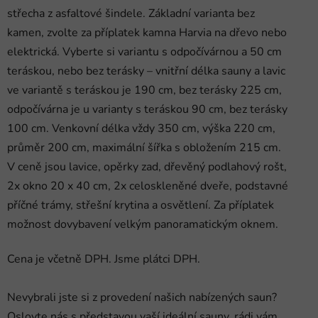
střecha z asfaltové šindele. Základní varianta bez
kamen, zvolte za příplatek kamna Harvia na dřevo nebo
elektrická. Vyberte si variantu s odpočívárnou a 50 cm
teráskou, nebo bez terásky – vnitřní délka sauny a lavic
ve variantě s teráskou je 190 cm, bez terásky 225 cm,
odpočívárna je u varianty s teráskou 90 cm, bez terásky
100 cm. Venkovní délka vždy 350 cm, výška 220 cm,
průměr 200 cm, maximální šířka s obložením 215 cm.
V ceně jsou lavice, opěrky zad, dřevěný podlahový rošt,
2x okno 20 x 40 cm, 2x celoskleněné dveře, podstavné
příčné trámy, střešní krytina a osvětlení. Za příplatek
Přihlášení
možnost dovybavení velkým panoramatickým oknem.
Cena je včetně DPH. Jsme plátci DPH.
Nevybrali jste si z provedení našich nabízených saun?
Oslovte nás s představou vaší ideální sauny, rádi vám