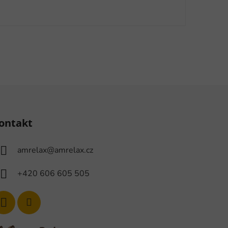
ontakt
amrelax
@
amrelax.cz
+420 606 605 505