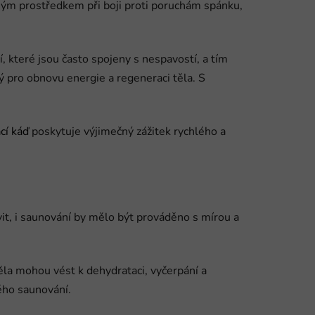
ým prostředkem při boji proti poruchám spánku,
 které jsou často spojeny s nespavostí, a tím
ý pro obnovu energie a regeneraci těla. S
cí káď
poskytuje výjimečný zážitek rychlého a
vit, i saunování by mělo být prováděno s mírou a
ěla mohou vést k dehydrataci, vyčerpání a
ého saunování.