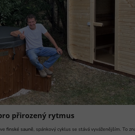
pro přirozený rytmus
 ve
finské sauně
, spánkový cyklus se stává vyváženějším. To zn