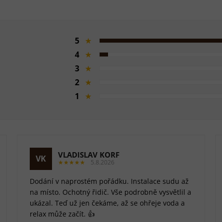
5
★
4
★
3
★
2
★
1
★
VLADISLAV KORF
VK
★★★★★
5.8.2026
Dodání v naprostém pořádku. Instalace sudu až
na místo. Ochotný řidič. Vše podrobně vysvětlil a
ukázal. Teď už jen čekáme, až se ohřeje voda a
relax může začít. 👍