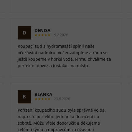
DENISA
D
★★★★★
5.7.2026
Koupací sud s hydromasáží splnil naše
očekávání nadmíru. Večer zatopíme a ráno se
ještě koupeme v horké vodě. Firmu chválíme za
perfektní dovoz a instalaci na místo.
BLANKA
B
★★★★★
23.6.2026
Pořízení koupacího sudu byla správná volba,
naprosto perfektní jednání a doručení i o
sobotě. Můžu vřele doporučit a děkujeme
celému týmu a dopravcům za úžasnou