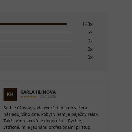
143x
5x
0x
0x
0x
KARLA HLINOVA
KH
★★★★★
20.7.2026
Sud je úžasný, voda vydrži teplá do večera
následujícího dne. Pobyt v něm je báječný relax.
Takže Amrelax vřele doporučuji. Rychlé,
vstřícné, milé jednání, profesionální přístup.