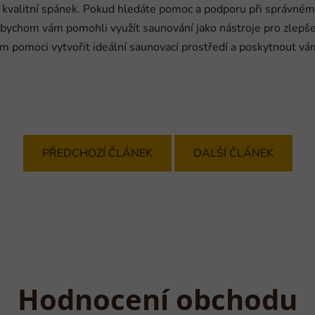
i a kvalitní spánek. Pokud hledáte pomoc a podporu při správné
abychom vám pomohli využít saunování jako nástroje pro zlepš
vám pomoci vytvořit ideální saunovací prostředí a poskytnout v
PŘEDCHOZÍ ČLÁNEK
DALŠÍ ČLÁNEK
Hodnocení obchodu