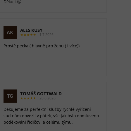
Děkuji.🙂
ALEŠ KUSÝ
AK
★★★★★
1.7.2026
Prostě pecka ( hlavně pro ženu ( i více))
TOMÁŠ GOTTWALD
TG
★★★★★
20.6.2026
Děkujeme za perfektní služby rychlé vyřízení
sud nám dovezli v pátek, vše jak bylo domluveno
poděkováni řidičovi a celému týmu.