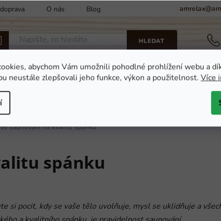
amrelax@amr
 doprava
O nás
Blog
Kontakty
Obchodní podm
HLEDAT
ookies, abychom Vám umožnili pohodlné prohlížení webu a dí
u neustále zlepšovali jeho funkce, výkon a použitelnost.
Více 
Finské sauny
Ochlazovací kádě a vany
Dop
í
liv saunování na kvalitu spánku
valitu spánku
e si pocit, kdy se vaše tělo uvolňuje, mysl se uklidňuje a všech
ého a kvalitního spánku, je pravidelnost saunování