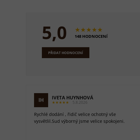
5,0
★★★★★
148 HODNOCENÍ
PŘIDAT HODNOCENÍ
IVETA HUYNHOVÁ
IH
★★★★★
5.8.2026
Rychlé dodání , řidič velice ochotný vše
vysvětlil.Sud výborný jsme velice spokojeni.