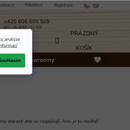
elax.cz
Přihlášení
Registrace
ínky
Odstoupení od smlouvy
Více
+420 606 605 505
(po – ne: 8:00 – 21:00)
PRÁZDNÝ
ky analýze
informací
NÁKUPNÍ
KOŠÍK
lňky
Showroomy
Souhlasím
KOŠÍK
ny starosti dne se rozplývají. Ano, je to možné!