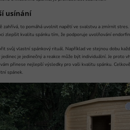
ší usínání
 zahřívá, to pomáhá uvolnit napětí ve svalstvu a zmírnit stres
zlepšit kvalitu spánku tím, že podporuje uvolňování endorfinů
řit svůj vlastní spánkový rituál. Například ve stejnou dobu ka
ý jedinec je jedinečný a reakce může být individuální. Je prot
vám přinese nejlepší výsledky pro vaši kvalitu spánku. Celkově
tní spánek.