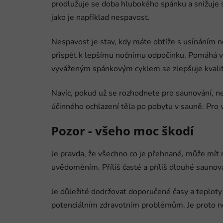
prodlužuje se doba hlubokého spánku a snižuje
jako je například nespavost.
Nespavost je stav, kdy máte obtíže s usínáním n
přispět k lepšímu nočnímu odpočinku. Pomáhá vyt
vyváženým spánkovým cyklem se zlepšuje kvalit
Navíc, pokud už se rozhodnete pro saunování, n
účinného ochlazení těla po pobytu v sauně. Pro 
Pozor - všeho moc škodí
Je pravda, že všechno co je přehnané, může mít n
uvědoměním. Příliš časté a příliš dlouhé saunová
Je důležité dodržovat doporučené časy a teploty
potenciálním zdravotním problémům. Je proto ne