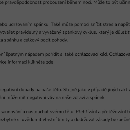
 se pravděpodobnost probouzení během noci. Může to být účinn
ebo udržováním spánku. Také může pomoci snížit stres a napětí,
vářet pravidelný a vyvážený spánkový cyklus, který je důležit
a spánku a celkový pocit pohody.
ení špatným nápadem pořídit si také
ochlazovací káď
.
Ochlazova
více informací klikněte
zde
egativní dopady na naše tělo. Stejně jako v případě jiných akti
ní může mít negativní vliv na naše zdraví a spánek.
 saunování a naslouchat svému tělu. Přehřívání a přetěžování t
zbytné si uvědomit vlastní limity a dodržovat zásady bezpečn